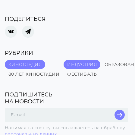
ПОДЕЛИТЬСЯ
РУБРИКИ
КИНОСТУДИЯ
ИНДУСТРИЯ
ОБРАЗОВАН
80 ЛЕТ КИНОСТУДИИ
ФЕСТИВАЛЬ
ПОДПИШИТЕСЬ
НА НОВОСТИ
Поле
для
E-
Нажимая на кнопку, вы соглашаетесь на обработку
mail
персональных данных