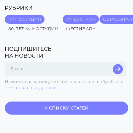
РУБРИКИ
КИНОСТУДИЯ
ИНДУСТРИЯ
ОБРАЗОВАН
80 ЛЕТ КИНОСТУДИИ
ФЕСТИВАЛЬ
ПОДПИШИТЕСЬ
НА НОВОСТИ
Поле
для
E-
Нажимая на кнопку, вы соглашаетесь на обработку
mail
персональных данных
К СПИСКУ СТАТЕЙ