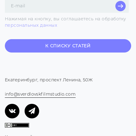
Поле
для
E-
Нажимая на кнопку, вы соглашаетесь на обработку
mail
персональных данных
К СПИСКУ СТАТЕЙ
Екатеринбург, проспект Ленина, 50Ж
info@sverdlovskfilmstudio.com