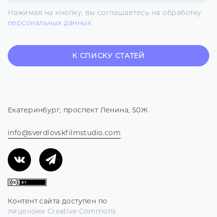
E-
Нажимая на кнопку, вы соглашаетесь на обработку
mail
персональных данных
К СПИСКУ СТАТЕЙ
Екатеринбург, проспект Ленина, 50Ж
info@sverdlovskfilmstudio.com
Контент сайта доступен по
лицензии Creative Commons