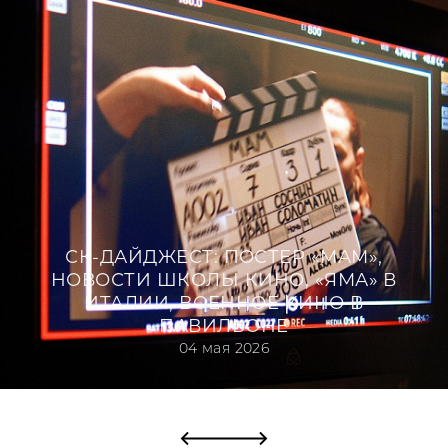
Шакал (2015)
Крыша мира (2015)
Черная вода (2015)
СК-ДАЙДЖЕСТ: ПОСТЕР «МАМ»,
НОВОСТИ ШКОЛЫ КИНО, «ЯМА» В
ИТАЛИИ, ВОЕННОЕ КИНО В
ПАВИЛЬОНЕ
04 мая 2026