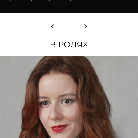
Евгений Григорьев
Продюсер, автор сценария
В РОЛЯХ
Проекты
Сломя голову (2023)
Дедлайн (2022)
Руками (2022)
Подельники (2022)
Хенд мейд (2020)
В ожидании варваров (2014)
Леха online (2001)