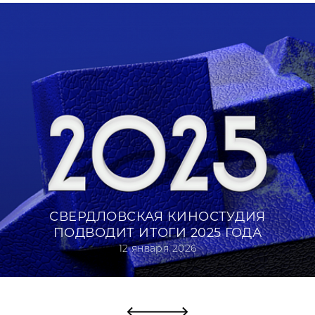
Проекты
Цинга (2025)
Яма (2025)
Наперкор (2025)
Мой дикий друг (2024)
Кобот (2024)
Нелюбимка (2024)
Мой друг Сега (2024)
Втроем (2024)
Длительные свидания (2023)
Руками (2022)
СВЕРДЛОВСКАЯ КИНОСТУДИЯ
Дедлайн (2022)
ПОДВОДИТ ИТОГИ 2025 ГОДА
Хенд Мейд (2020)
12 января 2026
Кулаков великого предела (2019)
Код города. Первоуральск (2014)