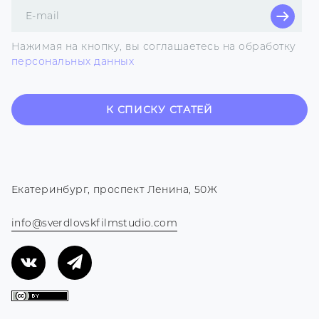
Поле
для
E-
Нажимая на кнопку, вы соглашаетесь на обработку
mail
персональных данных
К СПИСКУ СТАТЕЙ
Екатеринбург, проспект Ленина, 50Ж
info@sverdlovskfilmstudio.com