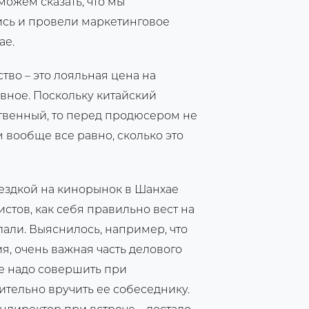
можем сказать, что мы
ись и провели маркетинговое
ае.
тво – это лояльная цена на
лавное. Поскольку китайский
твенный, то перед продюсером не
м вообще все равно, сколько это
оездкой на кинорынок в Шанхае
стов, как себя правильно вест на
елали. Выяснилось, например, что
я, очень важная часть делового
ое надо совершить при
жительно вручить ее собеседнику.