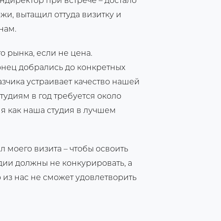
ендиректор при встрече – достало
и, вытащил оттуда визитку и
нам.
о рынка, если не цена.
конец добрались до конкретных
казчика устраивает качество нашей
тудиям в год требуется около
мя как наша студия в лучшем
 моего визита – чтобы освоить
дии должны не конкурировать, а
о из нас не сможет удовлетворить