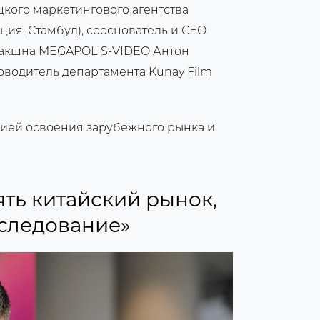
кого маркетингового агентства
ция, Стамбул), сооснователь и CEO
дакшна MEGAPOLIS-VIDEO Антон
оводитель департамента Kunay Film
рией освоения зарубежного рынка и
ять китайский рынок,
сследование»