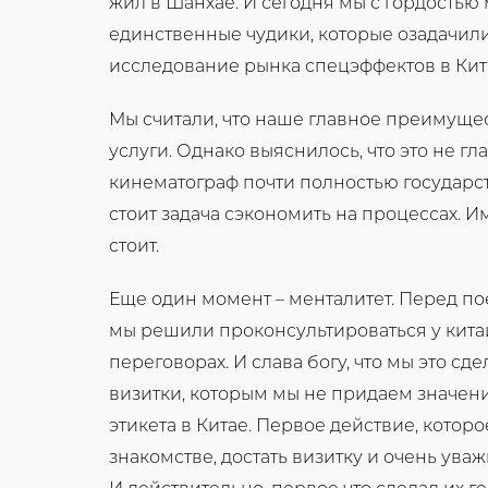
жил в Шанхае. И сегодня мы с гордостью 
единственные чудики, которые озадачил
исследование рынка спецэффектов в Кит
Мы считали, что наше главное преимущес
услуги. Однако выяснилось, что это не г
кинематограф почти полностью государс
стоит задача сэкономить на процессах. И
стоит.
Еще один момент – менталитет. Перед п
мы решили проконсультироваться у китаи
переговорах. И слава богу, что мы это сд
визитки, которым мы не придаем значени
этикета в Китае. Первое действие, котор
знакомстве, достать визитку и очень ува