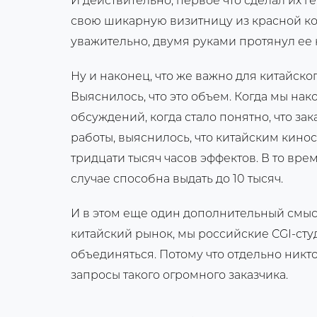
И действительно, первое что сделал их г
свою шикарную визитницу из красной кож
уважительно, двумя руками протянул ее 
Ну и наконец, что же важно для китайског
Выяснилось, что это объем. Когда мы на
обсуждений, когда стало понятно, что за
работы, выяснилось, что китайским кинос
тридцати тысяч часов эффектов. В то вре
случае способна выдать до 10 тысяч.
И в этом еще один дополнительный смысл
китайский рынок, мы российские CGI-сту
объединяться. Потому что отдельно никт
запросы такого огромного заказчика.