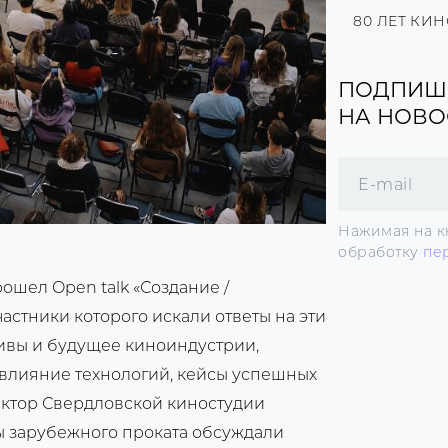
80 ЛЕТ КИ
ПОДПИШ
НА НОВО
Поле
для
E-
mail
Нажимая на к
обработку
пе
ошел Open talk «Создание /
астники которого искали ответы на эти
ивы и будущее киноиндустрии,
 влияние технологий, кейсы успешных
ектор Свердловской киностудии
ы зарубежного проката обсуждали