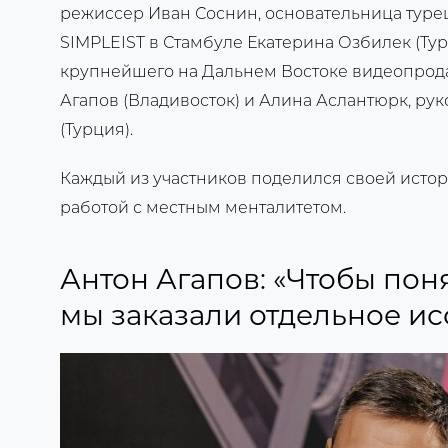
режиссер Иван Соснин, основательница турец
SIMPLEIST в Стамбуле Екатерина Озбилек (Тур
крупнейшего на Дальнем Востоке видеопро
Агапов (Владивосток) и Алина Аслантюрк, рук
(Турция).
Каждый из участников поделился своей исто
работой с местным менталитетом.
Антон Агапов: «Чтобы пон
мы заказали отдельное и