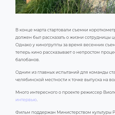
В конце марта стартовали съемки короткомет
должен был рассказать о жизни сотрудницы 
Однако у киногруппы за время весенних съем
теперь кино рассказывает о непростом проц
балобанов.
Одним из главных испытаний для команды ст
челябинской местности к точке выпуска на во
Много интересного о проекте режиссер Виоле
интервью
.
Фильм поддержан Министерством культуры Р