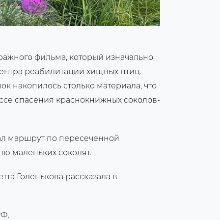
ражного фильма, который изначально
центра реабилитации хищных птиц.
ок накопилось столько материала, что
ессе спасения краснокнижных соколов-
ал маршрут по пересеченной
лю маленьких соколят.
тта Голенькова рассказала в
Ф.