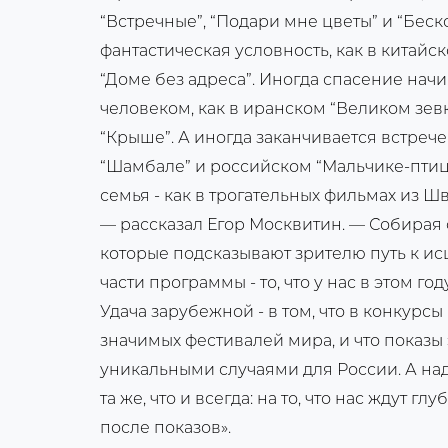
“Встречные”, “Подари мне цветы” и “Бес
фантастическая условность, как в китайс
“Доме без адреса”. Иногда спасение начи
человеком, как в иранском “Великом зев
“Крыше”. А иногда заканчивается встрече
“Шамбале” и российском “Мальчике-птиц
семья - как в трогательных фильмах из
— рассказал Егор Москвитин. — Собирая 
которые подсказывают зрителю путь к ис
части программы - то, что у нас в этом г
Удача зарубежной - в том, что в конкурс
значимых фестивалей мира, и что показы 
уникальными случаями для России. А над
та же, что и всегда: на то, что нас ждут 
после показов».