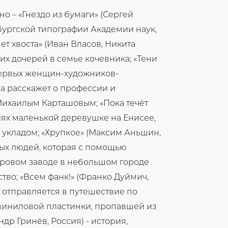
о – «Гнездо из бумаги» (Сергей
рбургской типографии Академии наук,
нет хвоста» (Иван Власов, Никита
их дочерей в семье кочевника; «Тени
 первых женщин-художников-
 расскажет о профессии и
ихаилым Карташовым; «Пока течёт
лях маленькой деревушке на Енисее,
укладом; «Хрупкое» (Максим Аньшин,
ых людей, которая с помощью
ровом заводе в небольшом городе
тво; «Всем фанк!» (Франко Дуймич,
 отправляется в путешествие по
виниловой пластинки, пропавшей из
др Гринёв, Россия) - история,