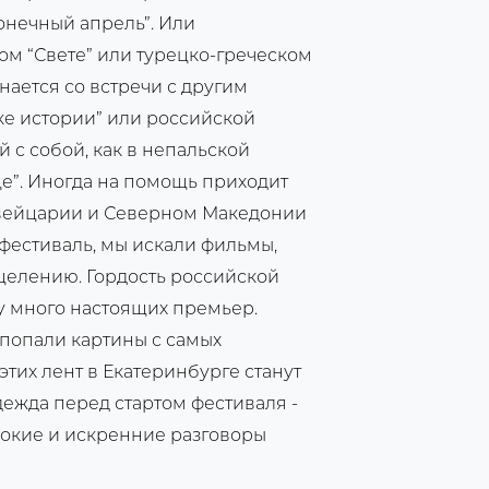
конечный апрель”. Или
ком “Свете” или турецко-греческом
нается со встречи с другим
ке истории” или российской
й с собой, как в непальской
е”. Иногда на помощь приходит
 Швейцарии и Северном Македонии
фестиваль, мы искали фильмы,
целению. Гордость российской
оду много настоящих премьер.
ы попали картины с самых
этих лент в Екатеринбурге станут
ежда перед стартом фестиваля -
глубокие и искренние разговоры