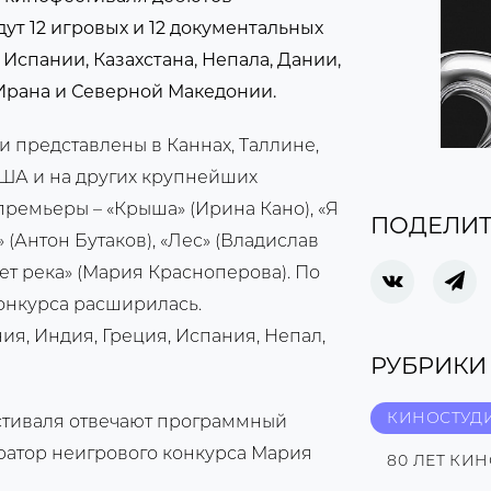
ут 12 игровых и 12 документальных
 Испании, Казахстана, Непала, Дании,
 Ирана и Северной Македонии.
и представлены в Каннах, Таллине,
 США и на других крупнейших
премьеры – «Крыша» (Ирина Кано), «Я
ПОДЕЛИТ
 (Антон Бутаков), «Лес» (Владислав
ет река» (Мария Красноперова). По
онкурса расширилась.
я, Индия, Греция, Испания, Непал,
РУБРИКИ
КИНОСТУД
стиваля отвечают программный
уратор неигрового конкурса Мария
80 ЛЕТ КИ