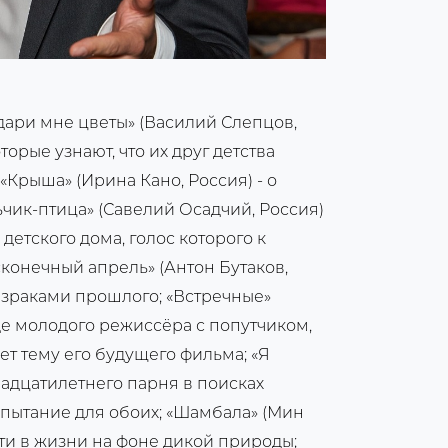
дари мне цветы» (Василий Слепцов,
торые узнают, что их друг детства
«Крыша» (Ирина Кано, Россия) - о
чик-птица» (Савелий Осадчий, Россия)
детского дома, голос которого к
конечный апрель» (Антон Бутаков,
ризраками прошлого; «Встречные»
зде молодого режиссёра с попутчиком,
т тему его будущего фильма; «Я
надцатилетнего парня в поисках
пытание для обоих; «Шамбала» (Мин
ути в жизни на фоне дикой природы;