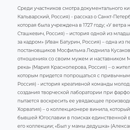
Среди участников смотра документального кин
Кальварский, Россия) - рассказ о Санкт-Пете
которая была учреждена в 1727 году; «У ветра 
Сташкевич, Россия) – история одной из младш
за кадром» (Иван Батурин, Россия) – одна из
постановщиков Мосфильма Людмила Кусакова
отношениях со своим мужем и наставником М
река» (Мария Красноперова, Россия) – о жите
которым придется попрощаться с привычным 
Россия) - история креативной команды молод
создания творческой лаборатории при фарфо
пытается воскресить ее увядающее производс
Хорватия) – о коллекционере винила, который
бывшей Югославии в поисках единственной 
его коллекции; «Был у мамы дедушка» (Алексан