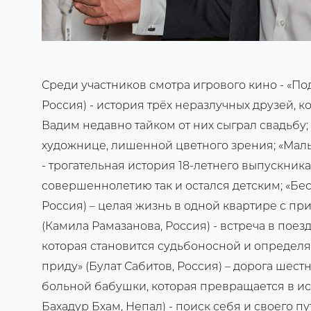
Среди участников смотра игрового кино - «По
Россия) - история трёх неразлучных друзей, ко
Вадим недавно тайком от них сыграл свадьбу; 
художнице, лишенной цветного зрения; «Маль
- трогательная история 18-летнего выпускника 
совершеннолетию так и остался детским; «Бес
Россия) – целая жизнь в одной квартире с п
(Камила Рамазанова, Россия) - встреча в пое
которая становится судьбоносной и определяе
приду» (Булат Сабитов, Россия) – дорога шест
больной бабушки, которая превращается в ис
Бахадур Бхам, Непал) - поиск себя и своего п