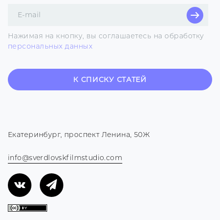
Поле
для
E-
Нажимая на кнопку, вы соглашаетесь на обработку
mail
персональных данных
К СПИСКУ СТАТЕЙ
Екатеринбург, проспект Ленина, 50Ж
info@sverdlovskfilmstudio.com