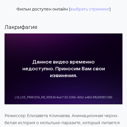
Фильм доступен онлайн (
выбрать стриминг
)
Лакрифагия
Режиссер Елизавета Климаева. Анимационная черно-
белая история о мотыльке-паразите, который питается