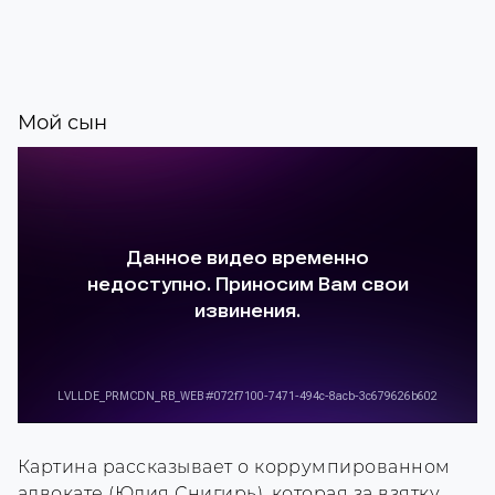
Мой сын
Картина рассказывает о коррумпированном
адвокате (Юлия Снигирь), которая за взятку