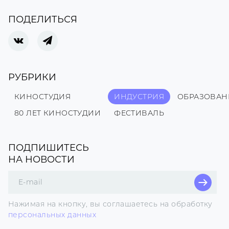
ПОДЕЛИТЬСЯ
РУБРИКИ
КИНОСТУДИЯ
ИНДУСТРИЯ
ОБРАЗОВАН
80 ЛЕТ КИНОСТУДИИ
ФЕСТИВАЛЬ
ПОДПИШИТЕСЬ
НА НОВОСТИ
Поле
для
E-
Нажимая на кнопку, вы соглашаетесь на обработку
mail
персональных данных