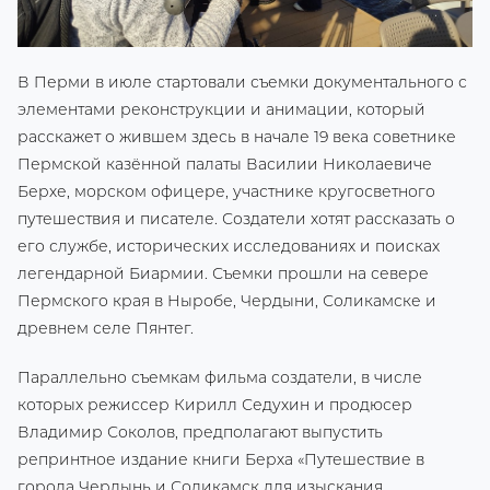
В Перми в июле стартовали съемки документального с
элементами реконструкции и анимации, который
расскажет о жившем здесь в начале 19 века советнике
Пермской казённой палаты Василии Николаевиче
Берхе, морском офицере, участнике кругосветного
путешествия и писателе. Создатели хотят рассказать о
его службе, исторических исследованиях и поисках
легендарной Биармии. Съемки прошли на севере
Пермского края в Ныробе, Чердыни, Соликамске и
древнем селе Пянтег.
Параллельно съемкам фильма создатели, в числе
которых режиссер Кирилл Седухин и продюсер
Владимир Соколов, предполагают выпустить
репринтное издание книги Берха «Путешествие в
города Чердынь и Соликамск для изыскания